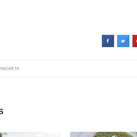
INAGRETA
S