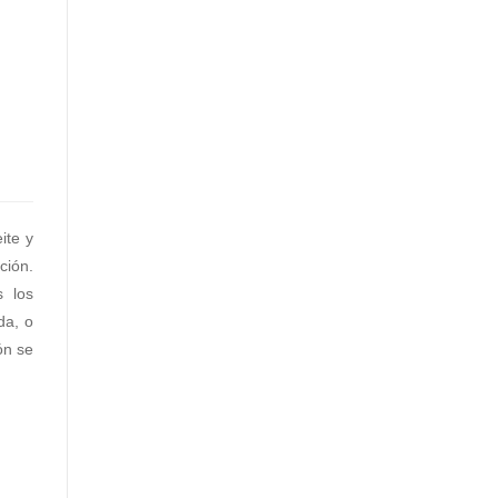
ite y
ción.
s los
da, o
ón se