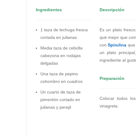
Ingredientes
Descripción
1 taza de lechuga fresca
Es un plato fresc
cortada en julianas
qué mejor que come
con
Spirulina
que 
Media taza de cebolla
un plato princip
cabezona en rodajas
ingrediente al gus
delgadas
Una taza de pepino
Preparación
cohombro en cuadros
Un cuarto de taza de
Colocar todos los
pimentón cortado en
vinagreta.
julianas y perejil