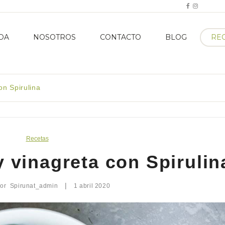
DA
NOSOTROS
CONTACTO
BLOG
RE
n Spirulina
Recetas
 vinagreta con Spirulin
|
por
Spirunat_admin
1 abril 2020