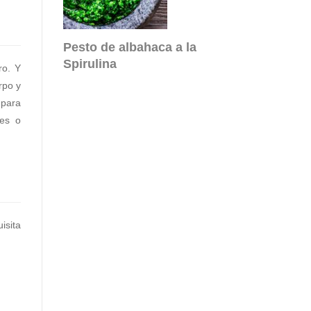
Pesto de albahaca a la
Spirulina
ro. Y
rpo y
 para
ces o
isita