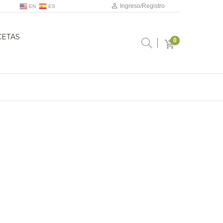
Ingreso/Registro
EN
ES
CETAS
0