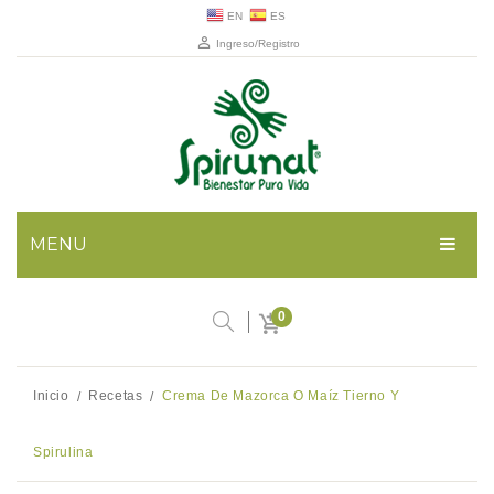
EN
ES
Ingreso/Registro
MENU
TIENDA
0
RECETAS
Infusiones naturales
NOSOTROS
Snacks saludables
Inicio
Recetas
Crema De Mazorca O Maíz Tierno Y
/
/
No hay productos en el carrito.
SPIRULINA
Alta nutrición
Nuestra Historia
Spirulina
BLOG
Sostenibilidad
Nuestras creencias