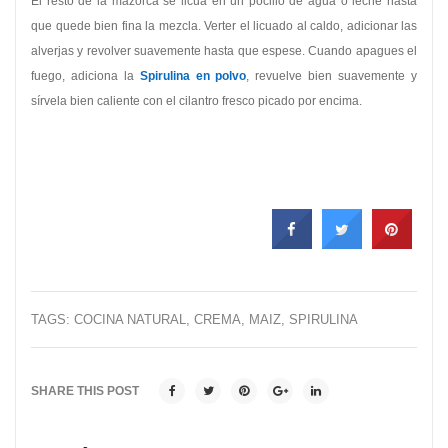
El resto de la mazorca se licua en un pocillo de agua o leche hasta
que quede bien fina la mezcla. Verter el licuado al caldo, adicionar las
alverjas y revolver suavemente hasta que espese. Cuando apagues el
fuego, adiciona la
Spirulina en polvo
, revuelve bien suavemente y
sírvela bien caliente con el cilantro fresco picado por encima.
TAGS:
COCINA NATURAL
,
CREMA
,
MAIZ
,
SPIRULINA
SHARE THIS POST